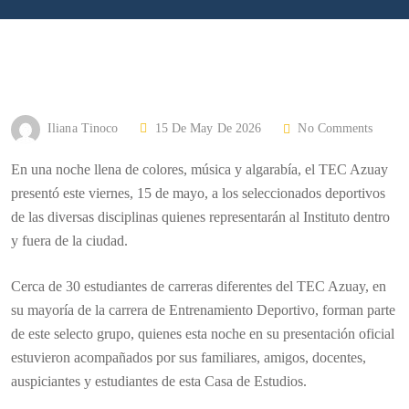
P
Iliana Tinoco
15 De May De 2026
No Comments
O
En una noche llena de colores, música y algarabía, el TEC Azuay
S
presentó este viernes, 15 de mayo, a los seleccionados deportivos
T
de las diversas disciplinas quienes representarán al Instituto dentro
E
y fuera de la ciudad.
D
O
Cerca de 30 estudiantes de carreras diferentes del TEC Azuay, en
N
su mayoría de la carrera de Entrenamiento Deportivo, forman parte
de este selecto grupo, quienes esta noche en su presentación oficial
estuvieron acompañados por sus familiares, amigos, docentes,
auspiciantes y estudiantes de esta Casa de Estudios.