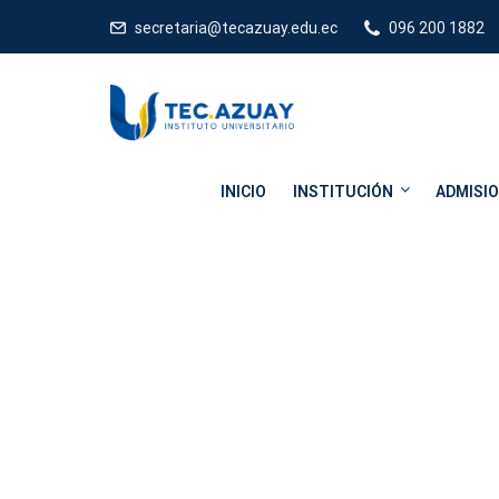
secretaria@tecazuay.edu.ec
096 200 1882
INICIO
INSTITUCIÓN
ADMISI