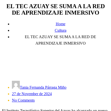
EL TEC AZUAY SE SUMA A LA RED
DE APRENDIZAJE INMERSIVO
Home
Cultura
EL TEC AZUAY SE SUMA A LA RED DE
APRENDIZAJE INMERSIVO
Tania Fernanda Párraga Miño
Posted
27 de November de 2024
on
No Comments
El Instituto Tecnológico Superior del Azuay ha alcanzado un nuevo