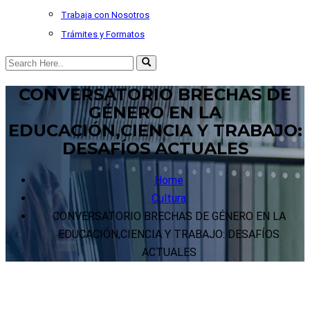
Trabaja con Nosotros
Trámites y Formatos
CONVERSATORIO BRECHAS DE
GÉNERO EN LA
EDUCACIÓN,CIENCIA Y TRABAJO:
DESAFÍOS ACTUALES
Home
Cultura
CONVERSATORIO BRECHAS DE GÉNERO EN LA
EDUCACIÓN,CIENCIA Y TRABAJO: DESAFÍOS
ACTUALES