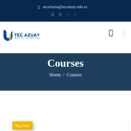
secretaria@tecazuay.edu.ec
Courses
Home
Courses
Big Data