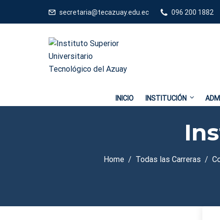
secretaria@tecazuay.edu.ec
096 200 1882
INICIO
INSTITUCIÓN
ADM
Ins
Home
Todas las Carreras
C