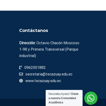
Contáctanos
Dirección:
Octavio Chacón Moscoso
1-98 y Primera Transversal (Parque
industrial)
0962001882.
secretaria@tecazuay.edu.ec
www.tecazuay.edu.ec
Necesitas Ayuda?
Únete
a nuestra Comunidad
Académica