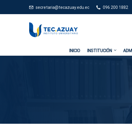
secretaria@tecazuay.edu.ec
096 200 1882
INICIO
INSTITUCIÓN
ADM